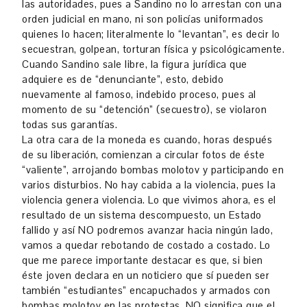
las autoridades, pues a Sandino no lo arrestan con una
orden judicial en mano, ni son policías uniformados
quienes lo hacen; literalmente lo “levantan”, es decir lo
secuestran, golpean, torturan física y psicológicamente.
Cuando Sandino sale libre, la figura jurídica que
adquiere es de “denunciante”, esto, debido
nuevamente al famoso, indebido proceso, pues al
momento de su “detención” (secuestro), se violaron
todas sus garantías.
La otra cara de la moneda es cuando, horas después
de su liberación, comienzan a circular fotos de éste
“valiente”, arrojando bombas molotov y participando en
varios disturbios. No hay cabida a la violencia, pues la
violencia genera violencia. Lo que vivimos ahora, es el
resultado de un sistema descompuesto, un Estado
fallido y así NO podremos avanzar hacia ningún lado,
vamos a quedar rebotando de costado a costado. Lo
que me parece importante destacar es que, si bien
éste joven declara en un noticiero que sí pueden ser
también “estudiantes” encapuchados y armados con
bombas molotov en las protestas, NO significa que el