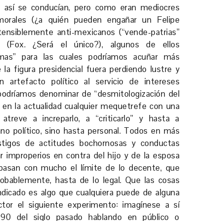
y así se conducían, pero como eran mediocres
nmorales (¿a quién pueden engañar un Felipe
tensiblemente anti-mexicanos (“vende-patrias”
as (Fox. ¿Será el único?), algunos de ellos
as” para las cuales podríamos acuñar más
 la figura presidencial fuera perdiendo lustre y
n artefacto político al servicio de intereses
e podríamos denominar de “desmitologización del
e en la actualidad cualquier mequetrefe con una
atreve a increparlo, a “criticarlo” y hasta a
lano político, sino hasta personal. Todos en más
tigos de actitudes bochornosas y conductas
 improperios en contra del hijo y de la esposa
ebasan con mucho el límite de lo decente, que
robablemente, hasta de lo legal. Que las cosas
ndicado es algo que cualquiera puede de alguna
ctor el siguiente experimento: imagínese a sí
90 del siglo pasado hablando en público o