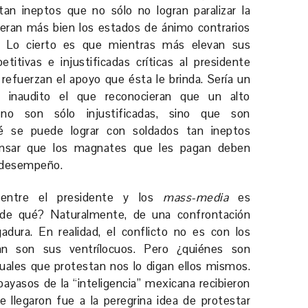
n tan ineptos que no sólo no logran paralizar la
eran más bien los estados de ánimo contrarios
! Lo cierto es que mientras más elevan sus
epetitivas e injustificadas críticas al presidente
refuerzan el apoyo que ésta le brinda. Sería un
l inaudito el que reconocieran que un alto
 no son sólo injustificadas, sino que son
é se puede lograr con soldados tan ineptos
sar que los magnates que les pagan deben
 desempeño.
 entre el presidente y los
mass-media
es
¿de qué? Naturalmente, de una confrontación
ura. En realidad, el conflicto no es con los
tan son sus ventrílocuos. Pero ¿quiénes son
uales que protestan nos lo digan ellos mismos.
payasos de la “inteligencia” mexicana recibieron
e llegaron fue a la peregrina idea de protestar