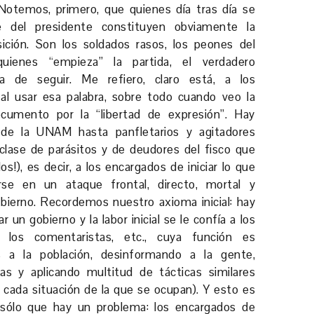
 Notemos, primero, que quienes día tras día se
se del presidente constituyen obviamente la
sición. Son los soldados rasos, los peones del
quienes “empieza” la partida, el verdadero
a de seguir. Me refiero, claro está, a los
al usar esa palabra, sobre todo cuando veo la
ocumento por la “libertad de expresión”. Hay
 de la UNAM hasta panfletarios y agitadores
clase de parásitos y de deudores del fisco que
s!), es decir, a los encargados de iniciar lo que
rse en un ataque frontal, directo, mortal y
obierno. Recordemos nuestro axioma inicial: hay
un gobierno y la labor inicial se le confía a los
 a los comentaristas, etc., cuya función es
s a la población, desinformando a la gente,
s y aplicando multitud de tácticas similares
 cada situación de la que se ocupan). Y esto es
sólo que hay un problema: los encargados de