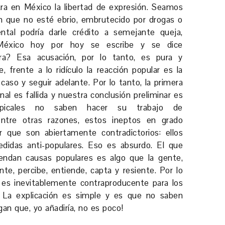
tra en México la libertad de expresión. Seamos
én que no esté ebrio, embrutecido por drogas o
tal podría darle crédito a semejante queja,
México hoy por hoy se escribe y se dice
ra? Esa acusación, por lo tanto, es pura y
, frente a lo ridículo la reacción popular es la
aso y seguir adelante. Por lo tanto, la primera
nal es fallida y nuestra conclusión preliminar es
tropicales no saben hacer su trabajo de
Entre otras razones, estos ineptos en grado
r que son abiertamente contradictorios: ellos
didas anti-populares. Eso es absurdo. El que
iendan causas populares es algo que la gente,
te, percibe, entiende, capta y resiente. Por lo
ca es inevitablemente contraproducente para los
 La explicación es simple y es que no saben
gan que, yo añadiría, no es poco!