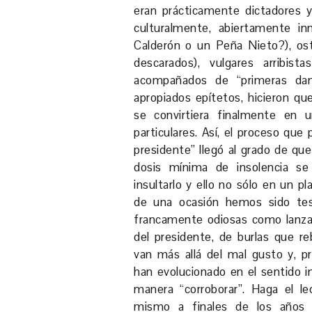
eran prácticamente dictadores 
culturalmente, abiertamente i
Calderón o un Peña Nieto?), os
descarados), vulgares arribist
acompañados de “primeras dam
apropiados epítetos, hicieron que
se convirtiera finalmente en u
particulares. Así, el proceso qu
presidente” llegó al grado de qu
dosis mínima de insolencia se 
insultarlo y ello no sólo en un p
de una ocasión hemos sido tes
francamente odiosas como lanzar
del presidente, de burlas que r
van más allá del mal gusto y, p
han evolucionado en el sentido i
manera “corroborar”. Haga el le
mismo a finales de los años 