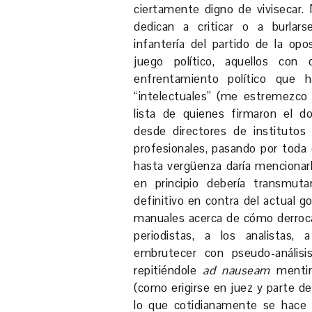
ciertamente digno de vivisecar.
dedican a criticar o a burlar
infantería del partido de la opo
juego político, aquellos con 
enfrentamiento político que h
“intelectuales” (me estremezco 
lista de quienes firmaron el d
desde directores de institutos
profesionales, pasando por toda 
hasta vergüenza daría mencionarlo
en principio debería transmuta
definitivo en contra del actual g
manuales acerca de cómo derrocar 
periodistas, a los analistas,
embrutecer con pseudo-análisi
repitiéndole
ad nauseam
mentira
(como erigirse en juez y parte de
lo que cotidianamente se hace 